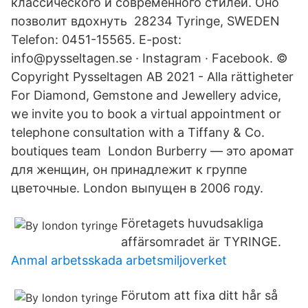
классического и современного стилей. Оно
позволит вдохнуть 28234 Tyringe, SWEDEN
Telefon: 0451-15565. E-post:
info@pysseltagen.se · Instagram · Facebook. ©
Copyright Pysseltagen AB 2021 - Alla rättigheter
For Diamond, Gemstone and Jewellery advice,
we invite you to book a virtual appointment or
telephone consultation with a Tiffany & Co.
boutiques team London Burberry — это аромат
для женщин, он принадлежит к группе
цветочные. London выпущен в 2006 году.
Företagets huvudsakliga
affärsomradet är TYRINGE.
Anmal arbetsskada arbetsmiljoverket
Förutom att fixa ditt hår så