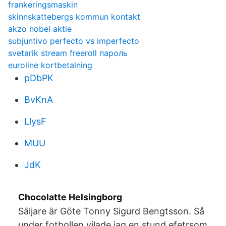
frankeringsmaskin
skinnskattebergs kommun kontakt
akzo nobel aktie
subjuntivo perfecto vs imperfecto
svetarik stream freeroll пароль
euroline kortbetalning
pDbPK
BvKnA
LlysF
MUU
JdK
Chocolatte Helsingborg
Säljare är Göte Tonny Sigurd Bengtsson. Så
under fotbollen vilade jag en stund efetrsom