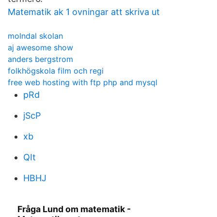
Matematik ak 1 ovningar att skriva ut
molndal skolan
aj awesome show
anders bergstrom
folkhögskola film och regi
free web hosting with ftp php and mysql
pRd
jScP
xb
QIt
HBHJ
Fråga Lund om matematik -