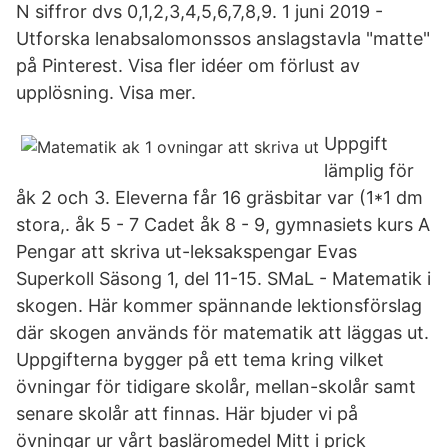
N siffror dvs 0,1,2,3,4,5,6,7,8,9. 1 juni 2019 -
Utforska lenabsalomonssos anslagstavla "matte"
på Pinterest. Visa fler idéer om förlust av
upplösning. Visa mer.
Uppgift
lämplig för
åk 2 och 3. Eleverna får 16 gräsbitar var (1*1 dm
stora,. åk 5 - 7 Cadet åk 8 - 9, gymnasiets kurs A
Pengar att skriva ut-leksakspengar Evas
Superkoll Säsong 1, del 11-15. SMaL - Matematik i
skogen. Här kommer spännande lektionsförslag
där skogen används för matematik att läggas ut.
Uppgifterna bygger på ett tema kring vilket
övningar för tidigare skolår, mellan-skolår samt
senare skolår att finnas. Här bjuder vi på
övningar ur vårt basläromedel Mitt i prick